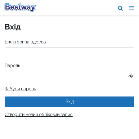
Про нас
Вхід
Торгові мар
Пiдтримка
Електронна адреса
Де придбат
Пароль
Новини
Співпраця
Забули пароль
Вхід
Створити новий обліковий запис